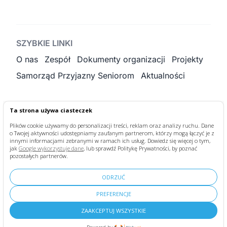
SZYBKIE LINKI
O nas
Zespół
Dokumenty organizacji
Projekty
Samorząd Przyjazny Seniorom
Aktualności
Ta strona używa ciasteczek
KONTAKT
Plików cookie używamy do personalizacji treści, reklam oraz analizy ruchu. Dane
o Twojej aktywności udostępniamy zaufanym partnerom, którzy mogą łączyć je z
fundacja@bonumvitae.org.pl
+48 884 188 966
innymi informacjami zebranymi w ramach ich usług. Dowiedz się więcej o tym,
jak
Google wykorzystuje dane
, lub sprawdź Politykę Prywatności, by poznać
pozostałych partnerów.
ODRZUĆ
PREFERENCJE
Deklaracja dostępności
|
Polityka Prywatności
|
Regulamin
ZAAKCEPTUJ WSZYSTKIE
Strona wykonana przez