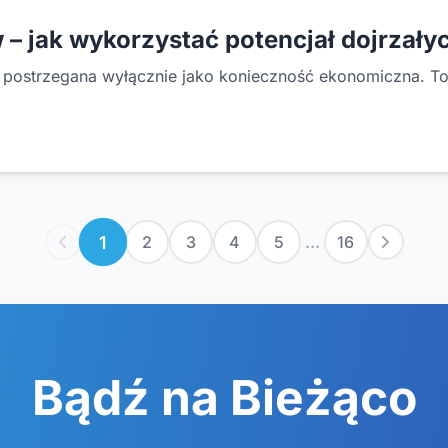
 jak wykorzystać potencjał dojrzał
postrzegana wyłącznie jako konieczność ekonomiczna. T
1
2
3
4
5
...
16
Bądź na Bieżąco