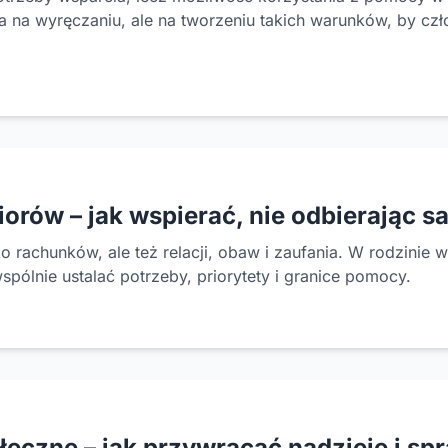
na wyręczaniu, ale na tworzeniu takich warunków, by człow
rów – jak wspierać, nie odbierając s
lko rachunków, ale też relacji, obaw i zaufania. W rodzinie
spólnie ustalać potrzeby, priorytety i granice pomocy.
eczne – jak przywracać nadzieję i sp