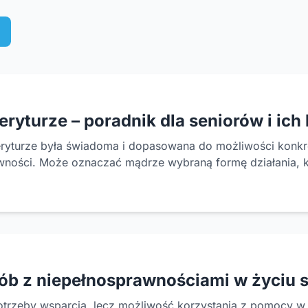
yturze – poradnik dla seniorów i ich 
meryturze była świadoma i dopasowana do możliwości konkr
wności. Może oznaczać mądrze wybraną formę działania, k
sób z niepełnosprawnościami w życiu
trzeby wsparcia, lecz możliwość korzystania z pomocy w t