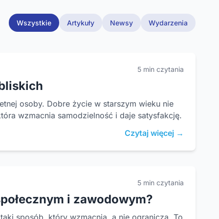
Wszystkie
Artykuły
Newsy
Wydarzenia
5 min czytania
bliskich
etnej osoby. Dobre życie w starszym wieku nie
tóra wzmacnia samodzielność i daje satysfakcję.
Czytaj więcej →
5 min czytania
 społecznym i zawodowym?
aki sposób, który wzmacnia, a nie ogranicza. To