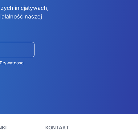
zych inicjatywach,
ałalność naszej
 Prywatności
.
NKI
KONTAKT