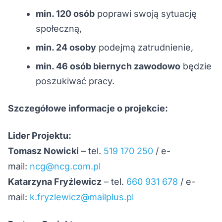
min. 120 osób
poprawi swoją sytuację
społeczną,
min. 24 osoby
podejmą zatrudnienie,
min. 46 osób biernych zawodowo
będzie
poszukiwać pracy.
Szczegółowe informacje o projekcie:
Lider Projektu:
Tomasz Nowicki
– tel.
519 170 250
/ e-
mail:
ncg@ncg.com.pl
Katarzyna Fryźlewicz
– tel.
660 931 678
/ e-
mail:
k.fryzlewicz@mailplus.pl