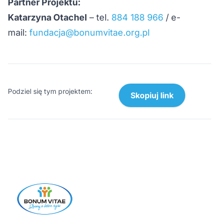
Partner Projektu:
Katarzyna Otachel
– tel.
884 188 966
/ e-
mail:
fundacja@bonumvitae.org.pl
Podziel się tym projektem:
Skopiuj link