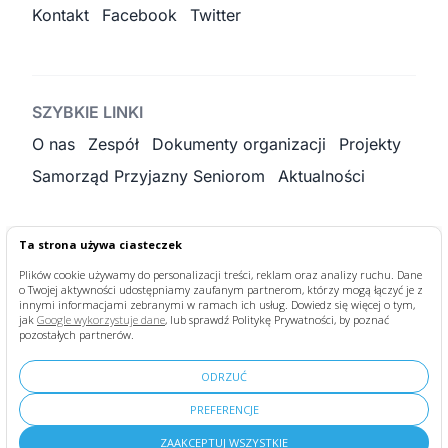
Kontakt
Facebook
Twitter
SZYBKIE LINKI
O nas
Zespół
Dokumenty organizacji
Projekty
Samorząd Przyjazny Seniorom
Aktualności
Ta strona używa ciasteczek
KONTAKT
Plików cookie używamy do personalizacji treści, reklam oraz analizy ruchu. Dane
o Twojej aktywności udostępniamy zaufanym partnerom, którzy mogą łączyć je z
fundacja@bonumvitae.org.pl
+48 884 188 966
innymi informacjami zebranymi w ramach ich usług. Dowiedz się więcej o tym,
jak
Google wykorzystuje dane
, lub sprawdź Politykę Prywatności, by poznać
pozostałych partnerów.
ODRZUĆ
PREFERENCJE
Deklaracja dostępności
|
Polityka Prywatności
|
Regulamin
ZAAKCEPTUJ WSZYSTKIE