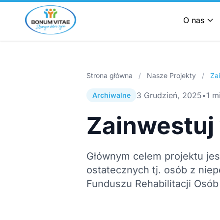
O nas
Strona główna
/
Nasze Projekty
/
Zai
3 Grudzień, 2025
•
1 m
Archiwalne
Zainwestuj 
Głównym celem projektu jest
ostatecznych tj. osób z ni
Funduszu Rehabilitacji Osó