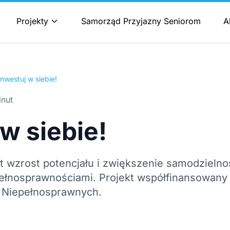
Projekty
Samorząd Przyjazny Seniorom
A
nwestuj w siebie!
inut
w siebie!
 wzrost potencjału i zwiększenie samodzielno
epełnosprawnościami. Projekt współfinansowa
b Niepełnosprawnych.