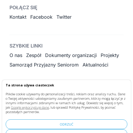
POŁĄCZ SIĘ
Kontakt
Facebook
Twitter
SZYBKIE LINKI
O nas
Zespół
Dokumenty organizacji
Projekty
Samorząd Przyjazny Seniorom
Aktualności
Ta strona używa ciasteczek
KONTAKT
Plików cookie używamy do personalizacji treści, reklam oraz analizy ruchu. Dane
o Twojej aktywności udostępniamy zaufanym partnerom, którzy mogą łączyć je z
fundacja@bonumvitae.org.pl
+48 884 188 966
innymi informacjami zebranymi w ramach ich usług. Dowiedz się więcej o tym,
jak
Google wykorzystuje dane
, lub sprawdź Politykę Prywatności, by poznać
pozostałych partnerów.
ODRZUĆ